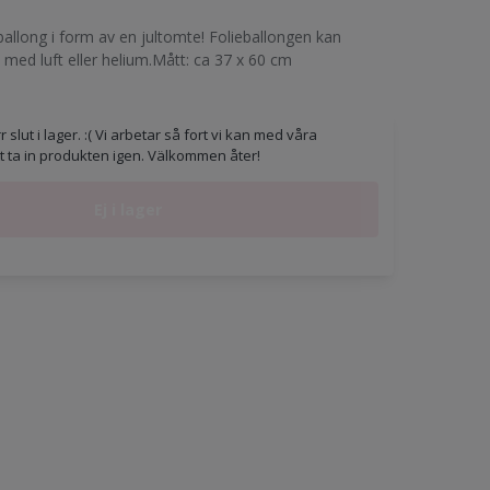
ballong i form av en jultomte! Folieballongen kan
s med luft eller helium.Mått: ca 37 x 60 cm
 slut i lager. :( Vi arbetar så fort vi kan med våra
tt ta in produkten igen. Välkommen åter!
Ej i lager