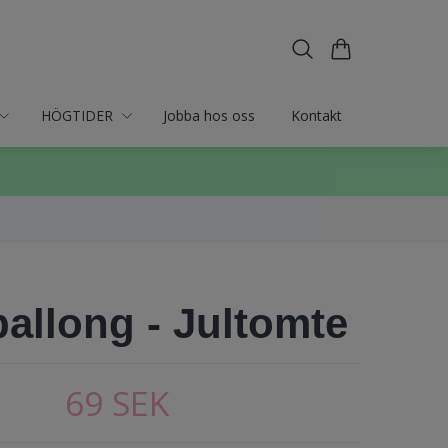
HÖGTIDER
Jobba hos oss
Kontakt
ballong - Jultomte
69 SEK