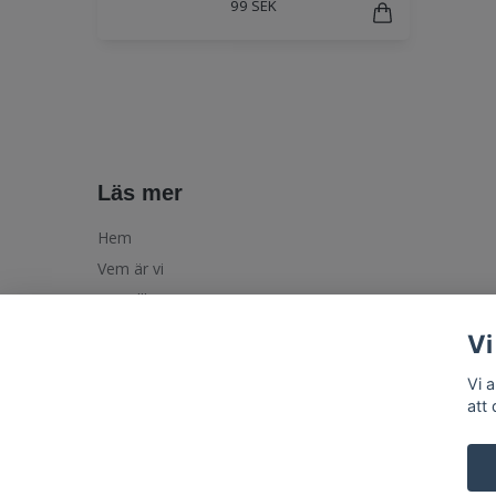
99 SEK
Läs mer
Hem
Vem är vi
Köpvillkor
Vi
Vi 
att