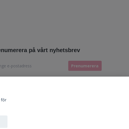
enumerera på vårt nyhetsbrev
Prenumerera
 för