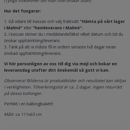
(Tyngd tillkommer om man inte önskar utan).
Hur det fungerar:
1. Gå vidare till Kassan och välj fraktsätt
"Hämta på vårt lager
i Malmö"
eller
"hemleverans i Malmö".
2. I kassan skriver du i meddelandefältet vilket datum och tid du
önskar upphämtning/leverans.
3. Tänk på att vi måste få in ordern senaste två dagar innan
önskad upphämtning/leverans.
Vi hör personligen av oss till dig via mejl och bokar en
leveransdag utefter ditt önskemål så gott vi kan.
Observera! Bilderna är produktbilder och resultatet kan skiljas
i verkligheten. Tillverkningstid är ca. 2 dagar. Ingen returrätt
på dessa ballonger.
Perfekt i en ballongbukett!
Mått: ca 111x63 cm