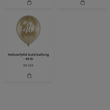
Heliumfylld Guld ballong
- 40 år
89 SEK