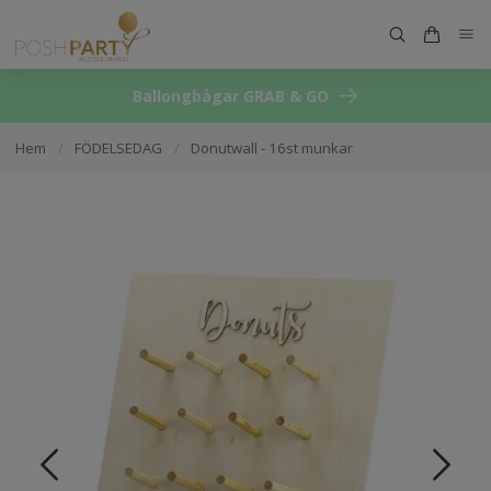
Ballongbågar GRAB & GO
Hem
/
FÖDELSEDAG
/
Donutwall - 16st munkar