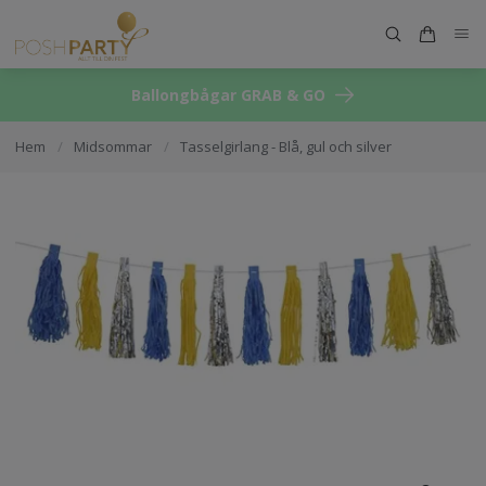
Ballongbågar GRAB & GO
Hem
/
Midsommar
/
Tasselgirlang - Blå, gul och silver