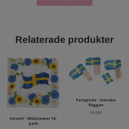
Relaterade produkter
Partypicks - Svenska
flaggan
19 SEK
Servett - Midsommar 16-
pack