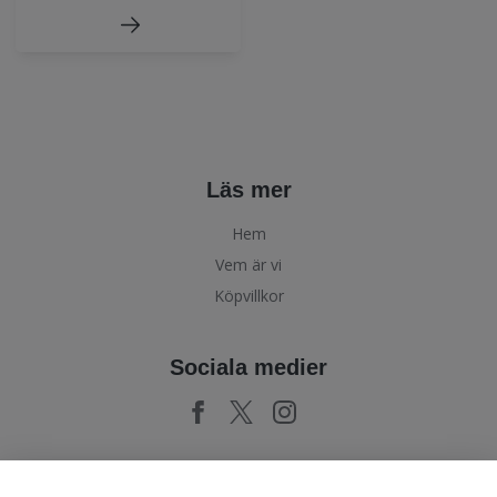
Läs mer
Hem
Vem är vi
Köpvillkor
Sociala medier
Prenumerera på vårt nyhetsbrev