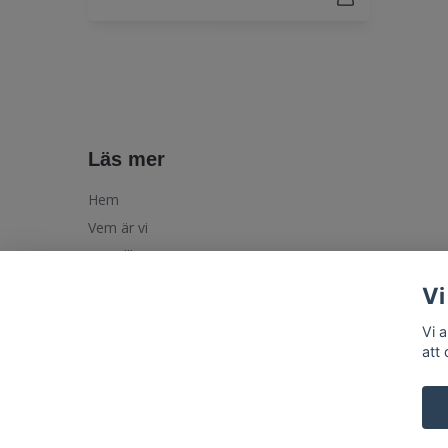
Läs mer
Hem
Vem är vi
Köpvillkor
Vi
Vi 
att