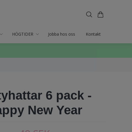
HÖGTIDER
Jobba hos oss
Kontakt
tyhattar 6 pack -
appy New Year