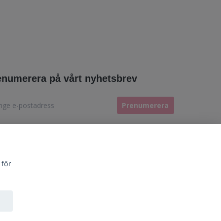
enumerera på vårt nyhetsbrev
Prenumerera
 för