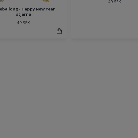
49 SEK
ieballong - Happy New Year
stjärna
49 SEK