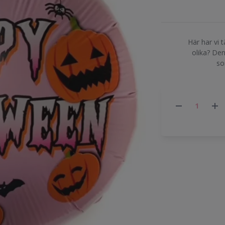
Här har vi t
olika? Den
so