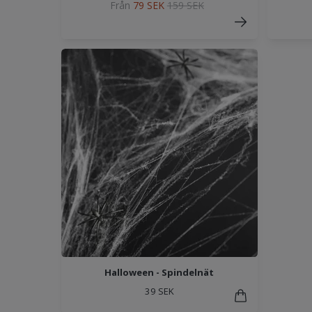
Från
79 SEK
159 SEK
Halloween - Spindelnät
39 SEK