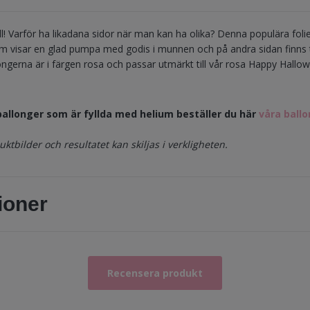
till! Varför ha likadana sidor när man kan ha olika? Denna populära foli
som visar en glad pumpa med godis i munnen och på andra sidan finns
ongerna är i färgen rosa och passar utmärkt till vår rosa Happy Hall
ballonger som är fyllda med helium beställer du här
våra ball
ktbilder och resultatet kan skiljas i verkligheten.
ioner
Recensera produkt