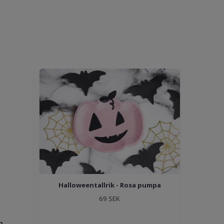
Halloweentallrik - Rosa pumpa
69 SEK
n