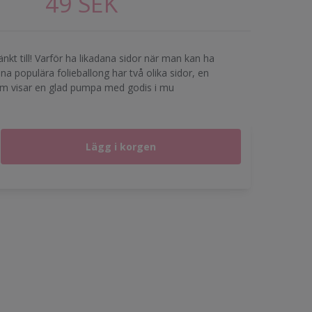
49 SEK
änkt till! Varför ha likadana sidor när man kan ha
na populära folieballong har två olika sidor, en
m visar en glad pumpa med godis i mu
Lägg i korgen