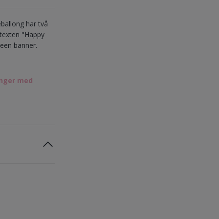
eballong har två
 texten "Happy
oween banner.
onger med