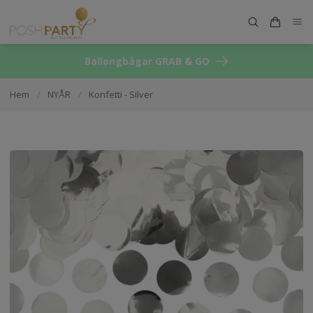
Ballongbågar GRAB & GO
Hem
/
NYÅR
/
Konfetti - Silver